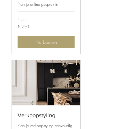
Plan je online gesprek in
1 uur
250
€ 250
euro
Nu boeken
Verkoopstyling
Plan je verkoopstyling eenvoudig