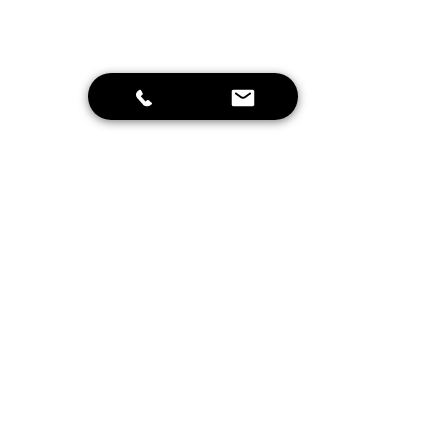
Stuur
Home
Schrijf je in voor onze nieuwsbrief en
blijf op de hoogte van leuke
aanbiedingen en onze projecten!
Inschrijven