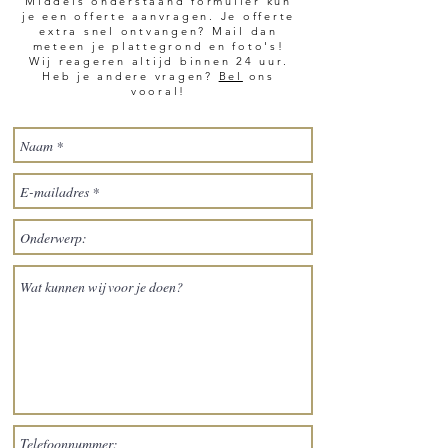
Middels onderstaand formulier kun
je een offerte aanvragen. Je offerte
extra snel ontvangen? Mail dan
meteen je plattegrond en foto's!
Wij reageren altijd binnen 24 uur.
Heb je andere vragen?
Bel
ons
vooral!
OFFERTE
PAKKET
PRESENTATIE
AANVRAGEN