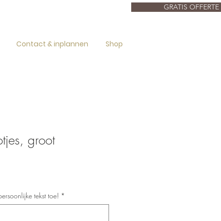
GRATIS OFFERTE
Contact & inplannen
Shop
jes, groot
erkoopprijs
rsoonlijke tekst toe!
*