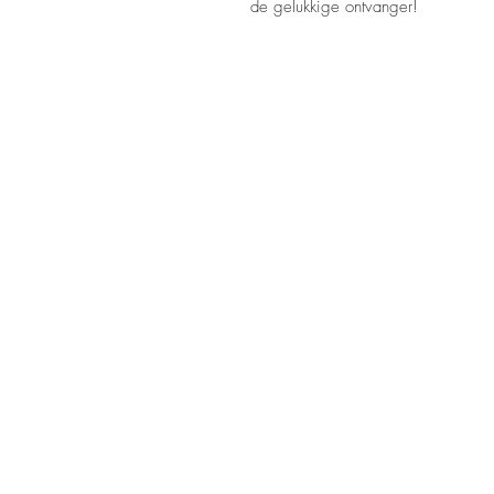
de gelukkige ontvanger!
CONTACT
020 820 33 80
info@kalterkalter.com
Amsterdam