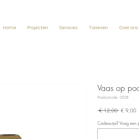
Home
Projecten
Services
Tarieven
Over ons
Vaas op poot
Productcode: 0028
Normale
V
 € 12,00 
€ 9,00
prijs
Cadeautje? Voeg een pe