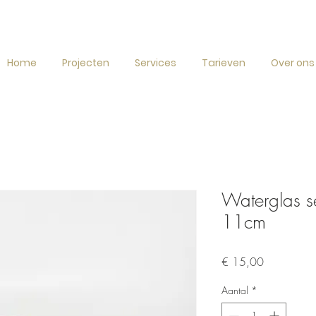
Home
Projecten
Services
Tarieven
Over ons
Waterglas s
11cm
Prijs
€ 15,00
Aantal
*