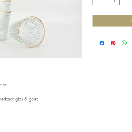
I
tjes.
terkaraf glas & goud.