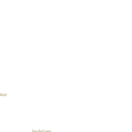
Home
tuur
 de hoogte
Inschrijven