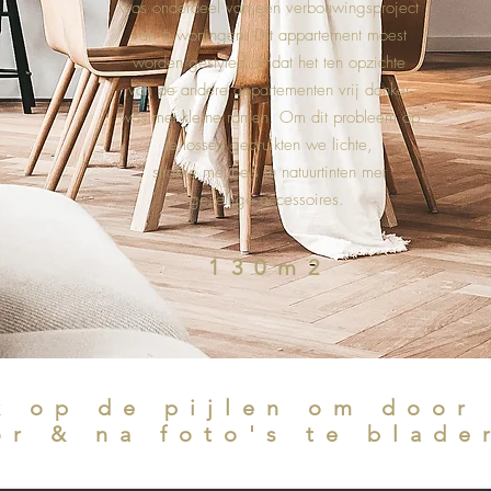
was onderdeel van een verbouwingsproject
van 6 woningen. Dit appartement moest
worden gestyled omdat het ten opzichte
van de andere appartementen vrij donker
was met kleine ramen. Om dit probleem op
te lossen gebruikten we lichte,
strakke meubels in natuurtinten met
gezellige accessoires.
130m2
k op de pijlen om doo
or & na foto's te blade