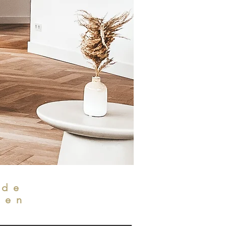
r de
ren