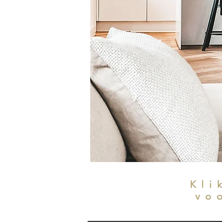
Kli
vo