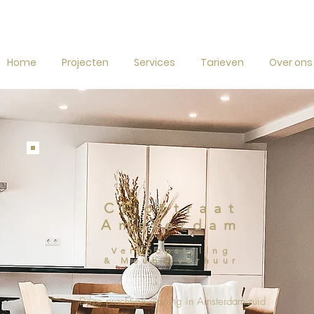
Home
Projecten
Services
Tarieven
Over ons
Cliostraat
Amsterdam
Verkoopstyling
&
Meubelverhuur
Deze prachtige woning in Amsterdam-zuid